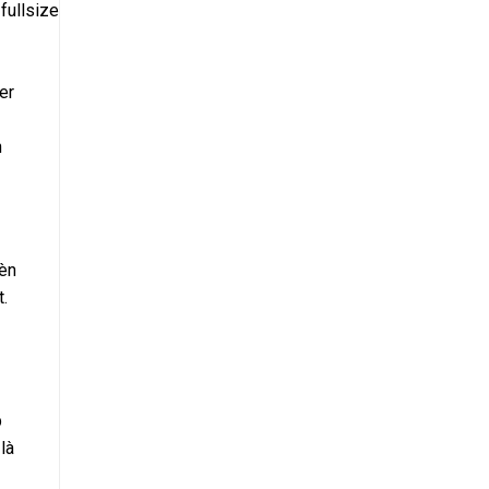
er
n
đèn
.
p
là