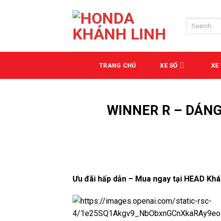
Skip
to
Search
content
for:
TRANG CHỦ
XE SỐ
XE
WINNER R – DÁN
Ưu đãi hấp dẫn – Mua ngay tại HEAD Khá