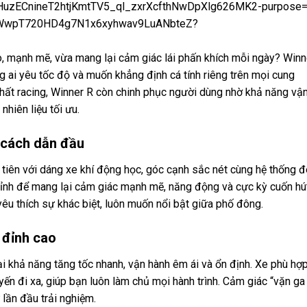
, mạnh mẽ, vừa mang lại cảm giác lái phấn khích mỗi ngày? Winn
g ai yêu tốc độ và muốn khẳng định cá tính riêng trên mọi cung
chất racing, Winner R còn chinh phục người dùng nhờ khả năng vậ
nhiên liệu tối ưu.
 cách dẫn đầu
 tiên với dáng xe khí động học, góc cạnh sắc nét cùng hệ thống 
chỉnh để mang lại cảm giác mạnh mẽ, năng động và cực kỳ cuốn hút
êu thích sự khác biệt, luôn muốn nổi bật giữa phố đông.
 đỉnh cao
 khả năng tăng tốc nhanh, vận hành êm ái và ổn định. Xe phù hợ
yến đi xa, giúp bạn luôn làm chủ mọi hành trình. Cảm giác “vặn ga 
lần đầu trải nghiệm.