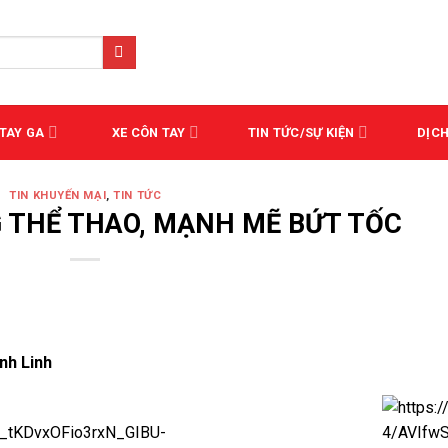
 TAY GA
XE CÔN TAY
TIN TỨC/SỰ KIỆN
DỊCH
TIN KHUYẾN MẠI
,
TIN TỨC
G THỂ THAO, MẠNH MẼ BỨT TỐC
nh Linh