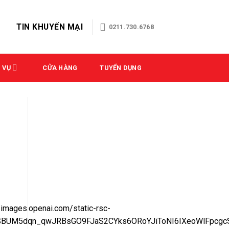
TIN KHUYẾN MẠI
0211.730.6768
 VỤ
CỬA HÀNG
TUYỂN DỤNG