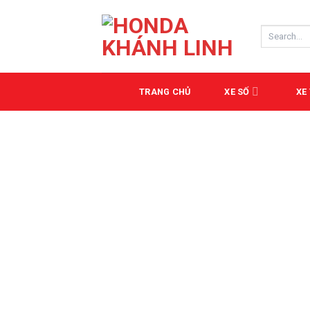
Skip
to
Search
content
for:
TRANG CHỦ
XE SỐ
XE