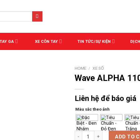
 TAY GA
XE CÔN TAY
TIN TỨC/SỰ KIỆN
DỊCH
HOME
/
XE SỐ
Wave ALPHA 11
Liên hệ để báo giá
Màu sắc theo ảnh
Wave ALPHA 110cc quantity
ADD TO 