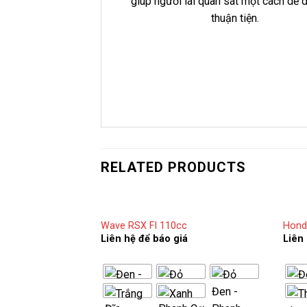
giúp người lái quan sát một cách dễ 
thuận tiện.
RELATED PRODUCTS
Wave RSX FI 110cc
Hond
Liên hệ để báo giá
Liên