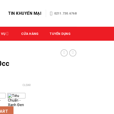
TIN KHUYẾN MẠI
0211.730.6768
 VỤ
CỬA HÀNG
TUYỂN DỤNG
0cc
CLEAR
CART