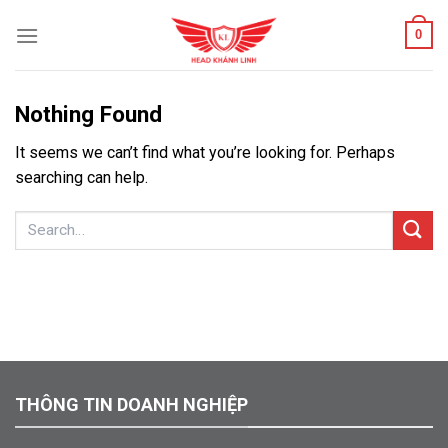
Skip
0
to
content
Nothing Found
It seems we can’t find what you’re looking for. Perhaps
searching can help.
THÔNG TIN DOANH NGHIỆP