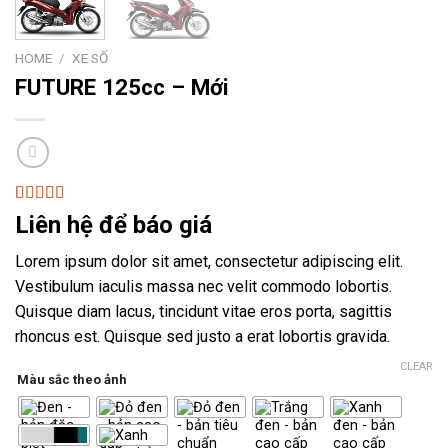
HOME
/
XE SỐ
FUTURE 125cc – Mới
Rated
4
Liên hệ để báo giá
4.00
out
of 5
Lorem ipsum dolor sit amet, consectetur adipiscing elit.
based on
customer
Vestibulum iaculis massa nec velit commodo lobortis.
ratings
Quisque diam lacus, tincidunt vitae eros porta, sagittis
rhoncus est. Quisque sed justo a erat lobortis gravida.
CLEAR
Màu sắc theo ảnh