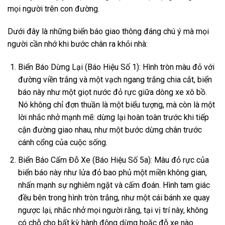
mọi người trên con đường.
Dưới đây là những biển báo giao thông đáng chú ý mà mọi
người cần nhớ khi bước chân ra khỏi nhà:
Biển Báo Dừng Lại (Báo Hiệu Số 1): Hình tròn màu đỏ với
đường viền trắng và một vạch ngang trắng chia cắt, biển
báo này như một giọt nước đỏ rực giữa dòng xe xô bồ.
Nó không chỉ đơn thuần là một biểu tượng, mà còn là một
lời nhắc nhở mạnh mẽ: dừng lại hoàn toàn trước khi tiếp
cận đường giao nhau, như một bước dừng chân trước
cánh cổng của cuộc sống.
Biển Báo Cấm Đỗ Xe (Báo Hiệu Số 5a): Màu đỏ rực của
biển báo này như lửa đỏ bao phủ một miền không gian,
nhấn mạnh sự nghiêm ngặt và cấm đoán. Hình tam giác
đều bên trong hình tròn trắng, như một cái bánh xe quay
ngược lại, nhắc nhở mọi người rằng, tại vị trí này, không
có chỗ cho bất kỳ hành động dừng hoặc đỗ xe nào.